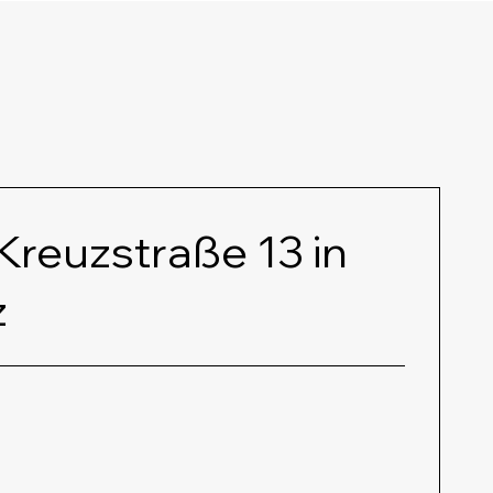
n
 Kreuzstraße 13 in
z