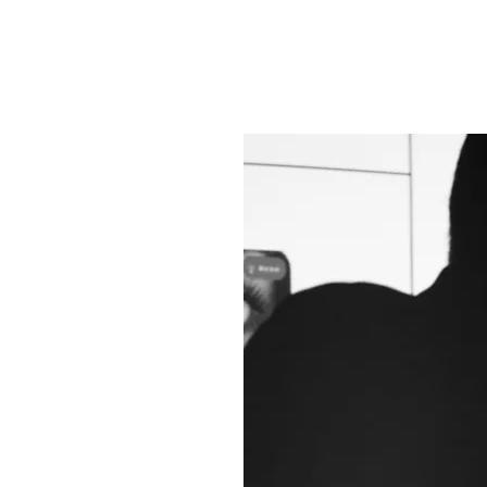
te
Buchungen
Zu Mir
Leistungen
Aktue
lyse
e
 mehr reicht.