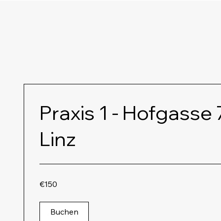
Persönliche
Praxis 1 - Hofgasse
Linz
150
€150
euros
Buchen