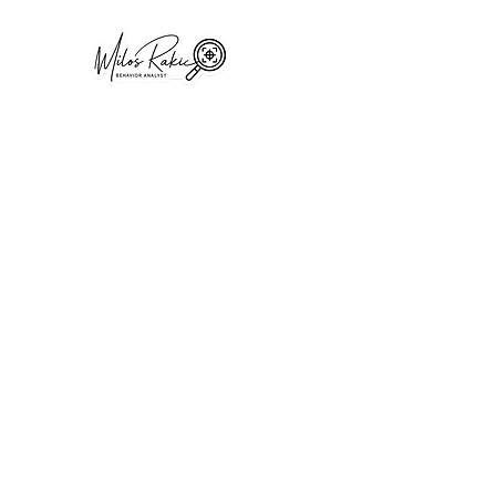
Startsei
Wo präzise Ana
auf menschlich
Tiefe trifft.
Klarheit in Menschenfragen: Wenn Bauchgefühl nicht