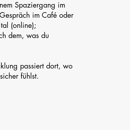
einem Spaziergang im
 Gespräch im Café oder
al (online);
ach dem, was du
klung passiert dort, wo
icher fühlst.